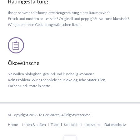
Raumgestaltung
Ihnen schwebt die komplette Neugestaltung eines Raumes vor?
Frisch und modern soll es sein? Originell und peppig? Stilvoll und klassisch?
Wir geben Ihren Gestaltungswünschen Raum.
Ökowünsche
Sie wollen biologisch, gesund und kuschelig wohnen?
Kein Problem. Wir haben viele neue ökologische Materialien,
Farben und Stoffe in petto.
© Copyright 2026. Maler Warth. All rights reserved.
Navigation
Home
Innen & außen
Team
Kontakt
Impressum
Datenschutz
überspringen