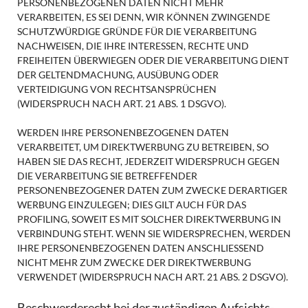
PERSONENBEZOGENEN DATEN NICHT MEHR
VERARBEITEN, ES SEI DENN, WIR KÖNNEN ZWINGENDE
SCHUTZWÜRDIGE GRÜNDE FÜR DIE VERARBEITUNG
NACHWEISEN, DIE IHRE INTERESSEN, RECHTE UND
FREIHEITEN ÜBERWIEGEN ODER DIE VERARBEITUNG DIENT
DER GELTENDMACHUNG, AUSÜBUNG ODER
VERTEIDIGUNG VON RECHTSANSPRÜCHEN
(WIDERSPRUCH NACH ART. 21 ABS. 1 DSGVO).
WERDEN IHRE PERSONENBEZOGENEN DATEN
VERARBEITET, UM DIREKTWERBUNG ZU BETREIBEN, SO
HABEN SIE DAS RECHT, JEDERZEIT WIDERSPRUCH GEGEN
DIE VERARBEITUNG SIE BETREFFENDER
PERSONENBEZOGENER DATEN ZUM ZWECKE DERARTIGER
WERBUNG EINZULEGEN; DIES GILT AUCH FÜR DAS
PROFILING, SOWEIT ES MIT SOLCHER DIREKTWERBUNG IN
VERBINDUNG STEHT. WENN SIE WIDERSPRECHEN, WERDEN
IHRE PERSONENBEZOGENEN DATEN ANSCHLIESSEND
NICHT MEHR ZUM ZWECKE DER DIREKTWERBUNG
VERWENDET (WIDERSPRUCH NACH ART. 21 ABS. 2 DSGVO).
Beschwerde­recht bei der zuständigen Aufsichts­