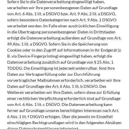
Sofern Sie in die Datenverarbeitung eingewilligt haben,
verarbeiten wir Ihre personenbezogenen Daten auf Grundlage
von Art. 6 Abs. 1 lit. a DSGVO bzw. Art. 9 Abs. 2 lit. a DSGVO,
sofern besondere Datenkategorien nach Art. 9 Abs. 1 DSGVO
verarbeitet werden. Im Falle einer ausdrücklichen Einwilligung
in die Übertragung personenbezogener Daten in Drittstaaten
erfolgt die Datenverarbeitung außerdem auf Grundlage von Art.
49 Abs. 1 lit. a DSGVO. Sofern Sie in die Speicherung von
Cookies oder in den Zugriff auf Informationen in Ihr Endgerät (z.
B. via Device-Fingerprinting) eingewilligt haben, erfolgt die
Datenverarbeitung zusätzlich auf Grundlage von § 25 Abs. 1
TDDDG. Die Einwilligung ist jederzeit widerrufbar. Sind Ihre
Daten zur Vertragserfüllung oder zur Durchführung
vorvertraglicher Maßnahmen erforderlich, verarbeiten wir Ihre
Daten auf Grundlage des Art. 6 Abs. 1 lit. b DSGVO. Des
Weiteren verarbeiten wir Ihre Daten, sofern diese zur Erfüllung
einer rechtlichen Verpflichtung erforderlich sind auf Grundlage
von Art. 6 Abs. 1 lit. c DSGVO. Die Datenverarbeitung kann
ferner auf Grundlage unseres berechtigten Interesses nach Art.
6 Abs. 1 lit. f DSGVO erfolgen. Über die jeweils im Einzelfall
einschlägigen Rechtsgrundlagen wird in den folgenden Absätzen
dieser Datenschutzerklärung informiert.