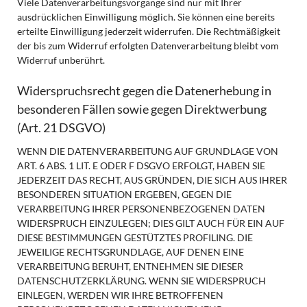
Viele Datenverarbeitungsvorgänge sind nur mit Ihrer
ausdrücklichen Einwilligung möglich. Sie können eine bereits
erteilte Einwilligung jederzeit widerrufen. Die Rechtmäßigkeit
der bis zum Widerruf erfolgten Datenverarbeitung bleibt vom
Widerruf unberührt.
Widerspruchsrecht gegen die Datenerhebung in
besonderen Fällen sowie gegen Direktwerbung
(Art. 21 DSGVO)
WENN DIE DATENVERARBEITUNG AUF GRUNDLAGE VON
ART. 6 ABS. 1 LIT. E ODER F DSGVO ERFOLGT, HABEN SIE
JEDERZEIT DAS RECHT, AUS GRÜNDEN, DIE SICH AUS IHRER
BESONDEREN SITUATION ERGEBEN, GEGEN DIE
VERARBEITUNG IHRER PERSONENBEZOGENEN DATEN
WIDERSPRUCH EINZULEGEN; DIES GILT AUCH FÜR EIN AUF
DIESE BESTIMMUNGEN GESTÜTZTES PROFILING. DIE
JEWEILIGE RECHTSGRUNDLAGE, AUF DENEN EINE
VERARBEITUNG BERUHT, ENTNEHMEN SIE DIESER
DATENSCHUTZERKLÄRUNG. WENN SIE WIDERSPRUCH
EINLEGEN, WERDEN WIR IHRE BETROFFENEN