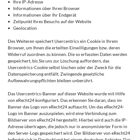
Ihre IP-Adresse
Informationen über Ihren Browser
Informationen über Ihr Endgerät
Zeitpunkt Ihres Besuchs auf der Website
Geolocation
Des Weiteren speichert Usercentrics ein Cookie in Ihrem
Browser, um Ihnen die erteilten Einwilligungen bzw. deren
Widerruf zuordnen zu können. Die so erfassten Daten werden
gespeichert, bis Sie uns zur Löschung auffordern, das
Usercentrics-Cookie selbst löschen oder der Zweck für die
Datenspeicherung entfällt. Zwingende gesetzliche
Aufbewahrungspflichten bleiben unberührt.
Das Usercentrics-Banner auf dieser Website wurde mit Hilfe
von eRecht24 konfiguriert. Das erkennen Sie daran, dass im
Banner das Logo von eRecht24 auftaucht. Um das eRecht24-
Logo im Banner auszuspielen, wird eine Verbindung zum
Bildserver von eRecht24 hergestellt. Hierbei wird auch die IP-
Adresse übertragen, die jedoch nur in anonymisierter Form in
den Server-Logs gespeichert wird. Der Bildserver von eRecht24
befindet sich in Deutschland bei einem deutschen Anbieter. Das